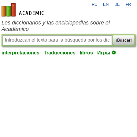
RU
EN
DE
FR
es-academic.com
Los diccionarios y las enciclopedias sobre el
Académico
¡Buscar!
interpretaciones
Traducciones
libros
Игры ⚽