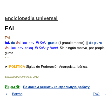
Enciclopedia Universal
FAI
FAI
fai
.
de
\fai
.
loc. adv.
El Salv.
gratis
(ǁ gratuitamente). ||
de puro
\fai
.
loc. adv.
coloq.
El Salv.
y
Hond.
Sin ningún motivo, por propio
gusto.
* * *
►
POLÍTICA
Siglas de Federación Anarquista Ibérica.
Enciclopedia Universal
.
2012
.
Игры ⚽
Поможем решить контрольную работу
Eötvös
FAO