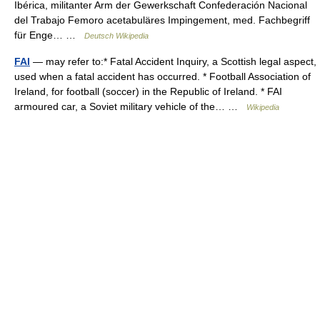
Ibérica, militanter Arm der Gewerkschaft Confederación Nacional
del Trabajo Femoro acetabuläres Impingement, med. Fachbegriff
für Enge… …
Deutsch Wikipedia
FAI
— may refer to:* Fatal Accident Inquiry, a Scottish legal aspect,
used when a fatal accident has occurred. * Football Association of
Ireland, for football (soccer) in the Republic of Ireland. * FAI
armoured car, a Soviet military vehicle of the… …
Wikipedia