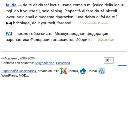
fai da
— da te /faida te/ locuz. usata come s.m. [calco della locuz.
ingl. do it yourself ], solo al sing. [capacità di fare da sé piccoli
lavori artigianali o modeste riparazioni: una rivista di fai da te ]
▶◀ bricolage, do it yourself, fardasé …
Enciclopedia Italiana
FAI
— может обозначать: Международная федерация
аэронавтики Федерация анархистов Иберии …
Википедия
© Academic, 2000-2026
18+
Contacte con nosotros:
Apoyo técnico
,
Publicidad
Exportación Diccionarios
, creado en PHP,
Joomla,
Drupal,
WordPress, MODx.