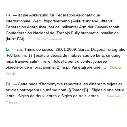
Fai
— ist die Abkürzung für Fédération Aéronautique
Internationale, Weltluftsportverband (Abkürzungen/Luftfahrt)
Federación Anarquista Ibérica, militanter Arm der Gewerkschaft
Confederación Nacional del Trabajo Fully Automatic Installation
(kurz: FAI)… …
Deutsch Wikipedia
fai
— s.n. Trimis de siveco, 29.01.2009. Sursa: Dicţionar ortografic
FAI fáiuri n. 1) Ţesătură deasă de mătase sau de lână, cu dungi
mici, transversale în relief, folosită pentru confecţionarea
obiectelor de îmbrăcăminte. 2) la pl. Varietăţi ale unei …
Dicționar
Român
Fai
— Cette page d’homonymie répertorie les différents sujets et
articles partageant un même nom. {{{image}}} Sigles d une seule
lettre Sigles de deux lettres > Sigles de trois lettres …
Wikipédia en
Français